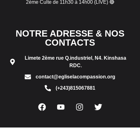
2ème Culte de 11h30 à 14h00 (LIVE) 🔴
NOTRE ADRESSE & NOS
CONTACTS
Limete 2ème rue Q.industriel, N4. Kinshasa
RDC.
contact@egliselacompassion.org
(+243)815067881
Eglise La Comassion © 2025. Tous Droits Réservés. –
Réalisé par
Comchrist